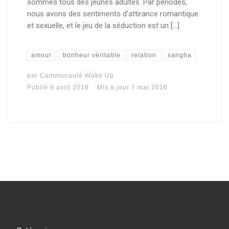
sommes tous des jeunes adultes. Par périodes,
nous avons des sentiments d’attirance romantique
et sexuelle, et le jeu de la séduction est un […]
amour
bonheur véritable
relation
sangha
par
Communauté Wake Up
Publié
9 avril 2016
Mis à jour
7 mai 2016