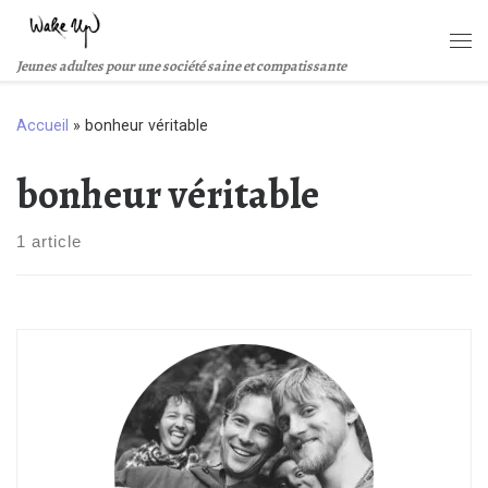
Passer au contenu
Me
Jeunes adultes pour une société saine et compatissante
Accueil
»
bonheur véritable
bonheur véritable
1 article