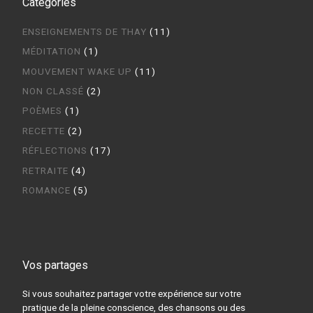
Catégories
ENSEIGNEMENTS DE THAY
(11)
MÉDITATION
(1)
MOUVEMENT WAKE UP
(11)
NON CLASSÉ
(2)
POÈMES
(1)
RECETTE
(2)
RÉFLECTIONS
(17)
RETRAITE
(4)
ROMANCE
(5)
Vos partages
Si vous souhaitez partager votre expérience sur votre
pratique de la pleine conscience, des chansons ou des