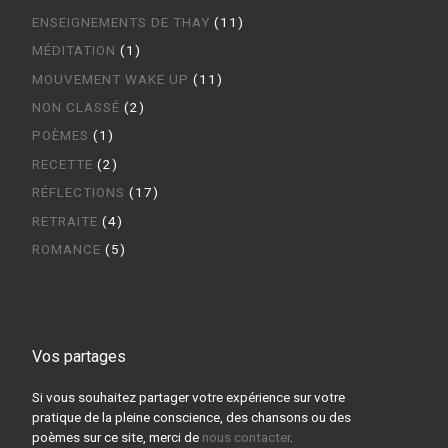
ENSEIGNEMENTS DE THAY
(11)
MÉDITATION
(1)
MOUVEMENT WAKE UP
(11)
NON CLASSÉ
(2)
POÈMES
(1)
RECETTE
(2)
RÉFLECTIONS
(17)
RETRAITE
(4)
ROMANCE
(5)
Vos partages
Si vous souhaitez partager votre expérience sur votre
pratique de la pleine conscience, des chansons ou des
poèmes sur ce site, merci de
nous contacter
.