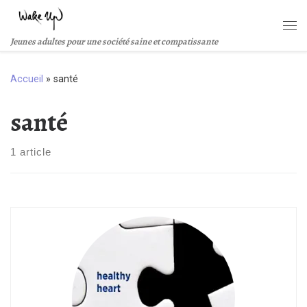
Passer au contenu
Me
Jeunes adultes pour une société saine et compatissante
Accueil
»
santé
santé
1 article