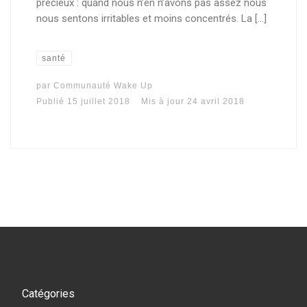
précieux : quand nous n’en n’avons pas assez nous
nous sentons irritables et moins concentrés. La […]
santé
par
Communauté Wake Up
Publié
15 juillet 2018
Mis à jour
24 avril 2018
Catégories