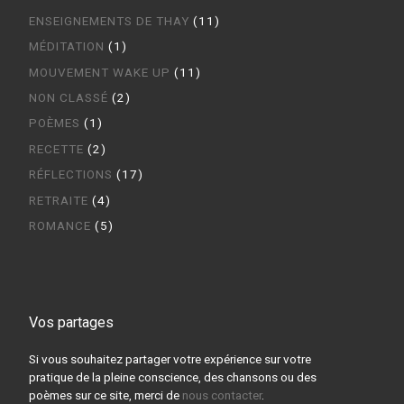
ENSEIGNEMENTS DE THAY
(11)
MÉDITATION
(1)
MOUVEMENT WAKE UP
(11)
NON CLASSÉ
(2)
POÈMES
(1)
RECETTE
(2)
RÉFLECTIONS
(17)
RETRAITE
(4)
ROMANCE
(5)
Vos partages
Si vous souhaitez partager votre expérience sur votre
pratique de la pleine conscience, des chansons ou des
poèmes sur ce site, merci de
nous contacter
.