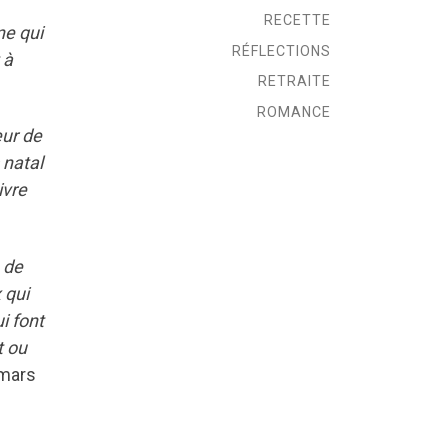
RECETTE
ne qui
RÉFLECTIONS
 à
RETRAITE
ROMANCE
eur de
 natal
ivre
 de
 qui
i font
t ou
 mars