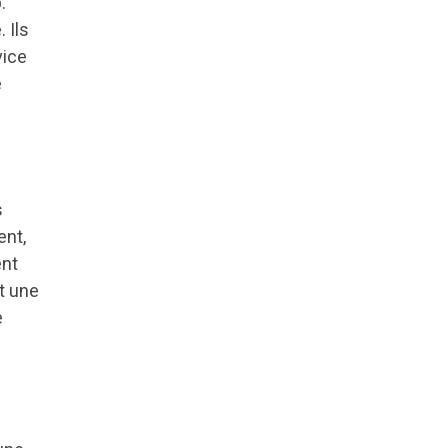
.
 Ils
vice
e
s
ent,
ent
t une
e