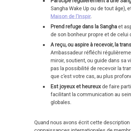
Participe régulièrement à une San
Sangha Wake Up ou de tout âge), et
Maison de l’Inspir
.
Prend refuge dans la Sangha
et asp
de son bonheur propre et de celui 
A reçu, ou aspire à recevoir, la tr
Ambassadeur réfléchi régulièreme
miroir, soutient, ou guide dans sa
pas la possibilité de recevoir la t
que c’est votre cas, au plus profo
Est joyeux et heureux
de faire part
facilitant la communication au s
globales.
Quand nous avons écrit cette descriptio
connaissances internationales de membre