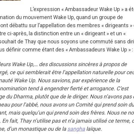
L’expression « Ambassadeur Wake Up » a ét
 formation du mouvement Wake Up, quand un groupe de
t débattu sur l’appellation des membres « dirigeants »
tre ci-après, la distinction entre un « dirigeant » et un «
u souhait de Thay que nous soyons une commuté sans dir
 nous définir comme étant des « Ambassadeurs Wake Up » :
urs Wake Up,… des discussions sincères à propos de
rgé, ce qui semblerait être l’appellation naturelle pour ce
nauté Wake Up. Nous savions, par expérience de la
mination tend à engendrer fierté et arrogance. C’est
age du Dharma, plutôt que de le diriger. Nous n’avons pas
ameau pour l’abbé, nous avons un Comité qui prend soin d
nt, mais quelqu’un qui prend soin des frères. Nous ne n
n fait, Thay n’utilise pas et n’a jamais utilisé ce terme, 
me, d’un monastique ou de la
sangha
laïque.