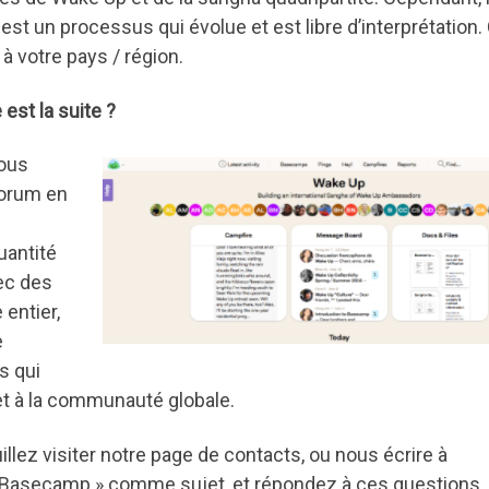
est un processus qui évolue et est libre d’interprétation. 
à votre pays / région.
est la suite ?
ous
forum en
uantité
ec des
entier,
e
s qui
t à la communauté globale.
llez visiter notre page de contacts, ou nous écrire à
e Basecamp » comme sujet, et répondez à ces questions