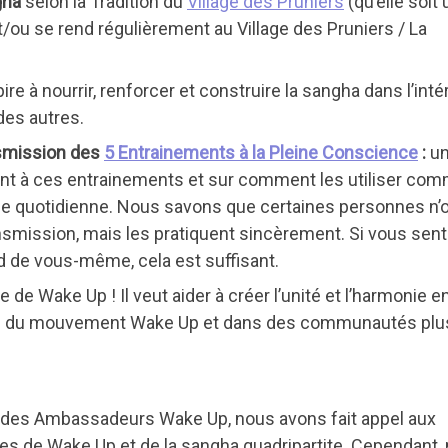
gha
selon la Tradition du
Village des Pruniers
(qu’elle soit
/ou se rend régulièrement au Village des Pruniers / La
ire à nourrir, renforcer et construire la sangha dans l’inté
des autres.
ansmission des
5 Entrainements à la Pleine Conscience
:
u
nt à ces entrainements et sur comment les utiliser co
 vie quotidienne. Nous savons que certaines personnes n’
ransmission, mais les pratiquent sincèrement. Si vous sen
nd de vous-même, cela est suffisant.
ie de Wake Up ! Il veut aider à créer l’unité et l’harmonie e
ein du mouvement Wake Up et dans des communautés plu
n des Ambassadeurs Wake Up, nous avons fait appel aux
s de Wake Up et de la sangha quadripartite. Cependant,