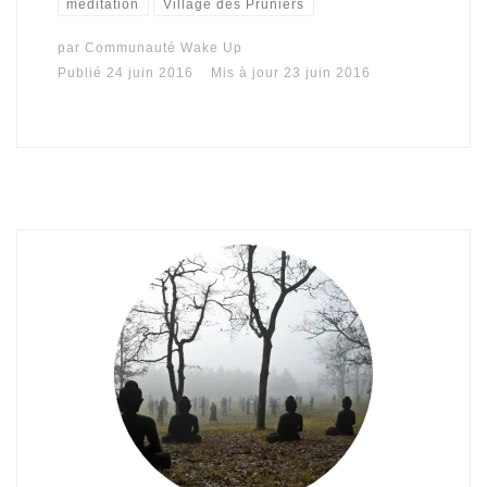
méditation
Village des Pruniers
par
Communauté Wake Up
Publié
24 juin 2016
Mis à jour
23 juin 2016