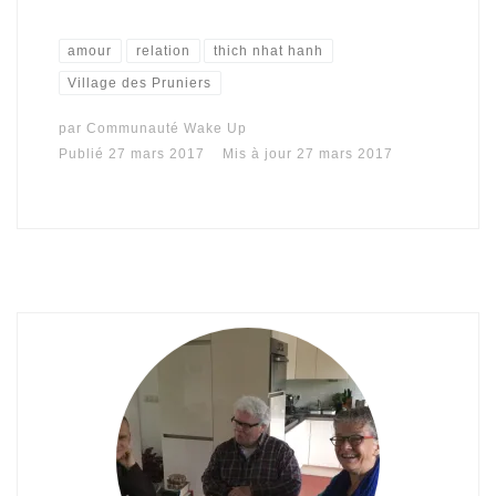
amour
relation
thich nhat hanh
Village des Pruniers
par
Communauté Wake Up
Publié
27 mars 2017
Mis à jour
27 mars 2017