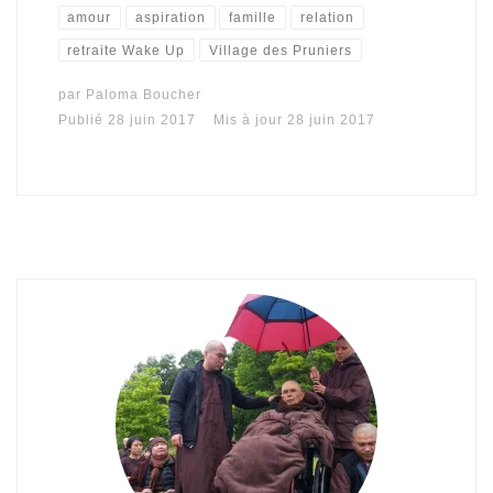
amour
aspiration
famille
relation
retraite Wake Up
Village des Pruniers
par
Paloma Boucher
Publié
28 juin 2017
Mis à jour
28 juin 2017