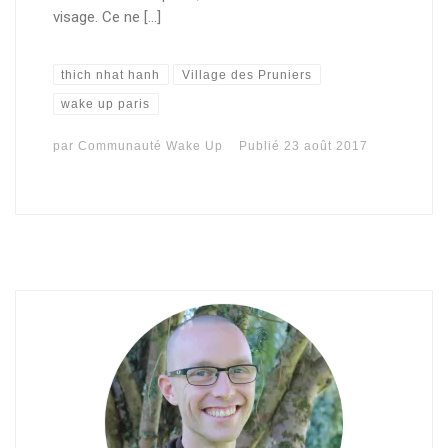
visage. Ce ne […]
thich nhat hanh
Village des Pruniers
wake up paris
par
Communauté Wake Up
Publié
23 août 2017