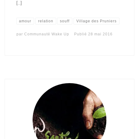
[…]
amour
relation
souff
Village des Pruniers
par
Communauté Wake Up
Publié
28 mai 2016