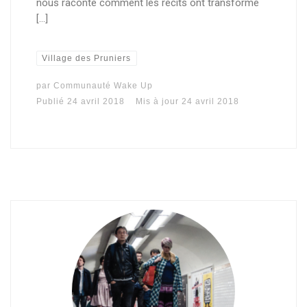
nous raconte comment les récits ont transformé
[…]
Village des Pruniers
par
Communauté Wake Up
Publié
24 avril 2018
Mis à jour
24 avril 2018