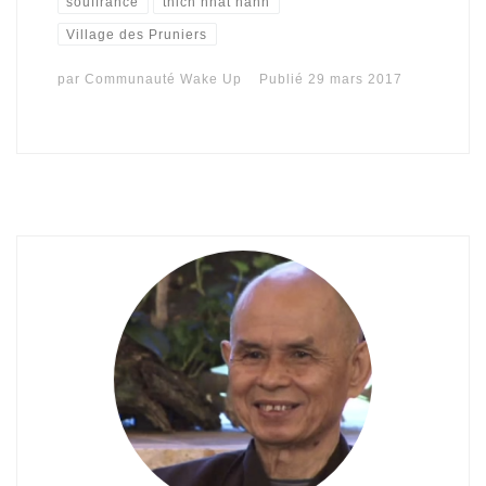
souffrance
thich nhat hanh
Village des Pruniers
par
Communauté Wake Up
Publié
29 mars 2017